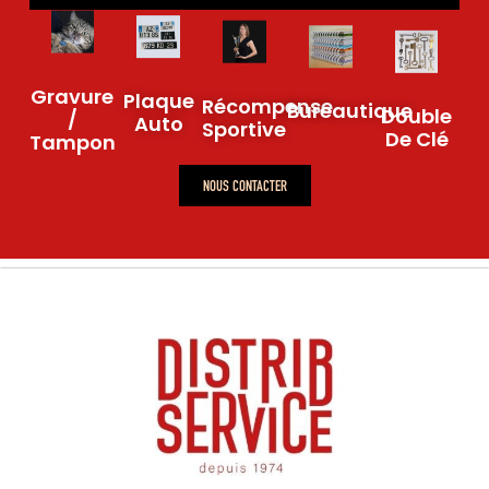
Gravure
Plaque
Récompense
Bureautique
Double
/
Auto
Sportive
De Clé
Tampon
NOUS CONTACTER